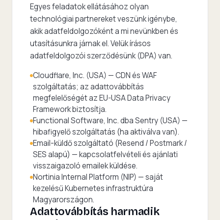
Egyes feladatok ellátásához olyan
technológiai partnereket veszünk igénybe,
akik adatfeldolgozóként a mi nevünkben és
utasításunkra járnak el. Velük írásos
adatfeldolgozói szerződésünk (DPA) van.
Cloudflare, Inc. (USA) — CDN és WAF
szolgáltatás; az adattovábbítás
megfelelőségét az EU-USA Data Privacy
Framework biztosítja.
Functional Software, Inc. dba Sentry (USA) —
hibafigyelő szolgáltatás (ha aktiválva van).
Email-küldő szolgáltató (Resend / Postmark /
SES alapú) — kapcsolatfelvételi és ajánlati
visszaigazoló emailek küldése.
Nortinia Internal Platform (NIP) — saját
kezelésű Kubernetes infrastruktúra
Magyarországon.
Adattovábbítás harmadik