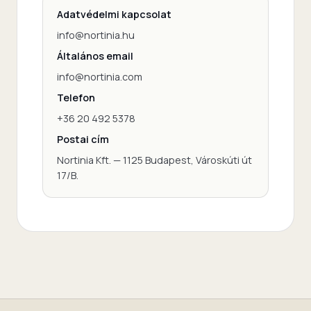
Adatvédelmi kapcsolat
info@nortinia.hu
Általános email
info@nortinia.com
Telefon
+36 20 492 5378
Postai cím
Nortinia Kft. — 1125 Budapest, Városkúti út
17/B.