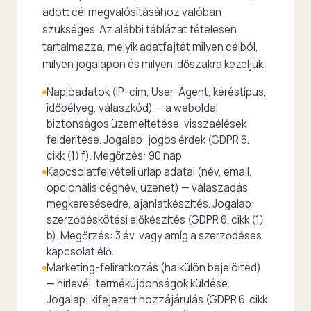
adott cél megvalósításához valóban
szükséges. Az alábbi táblázat tételesen
tartalmazza, melyik adatfajtát milyen célból,
milyen jogalapon és milyen időszakra kezeljük.
Naplóadatok (IP-cím, User-Agent, kéréstípus,
időbélyeg, válaszkód) — a weboldal
biztonságos üzemeltetése, visszaélések
felderítése. Jogalap: jogos érdek (GDPR 6.
cikk (1) f). Megőrzés: 90 nap.
Kapcsolatfelvételi űrlap adatai (név, email,
opcionális cégnév, üzenet) — válaszadás
megkeresésedre, ajánlatkészítés. Jogalap:
szerződéskötési előkészítés (GDPR 6. cikk (1)
b). Megőrzés: 3 év, vagy amíg a szerződéses
kapcsolat élő.
Marketing-feliratkozás (ha külön bejelölted)
— hírlevél, termékújdonságok küldése.
Jogalap: kifejezett hozzájárulás (GDPR 6. cikk