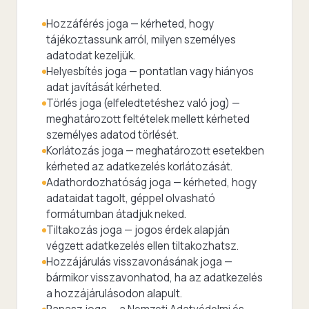
Hozzáférés joga — kérheted, hogy
tájékoztassunk arról, milyen személyes
adatodat kezeljük.
Helyesbítés joga — pontatlan vagy hiányos
adat javítását kérheted.
Törlés joga (elfeledtetéshez való jog) —
meghatározott feltételek mellett kérheted
személyes adatod törlését.
Korlátozás joga — meghatározott esetekben
kérheted az adatkezelés korlátozását.
Adathordozhatóság joga — kérheted, hogy
adataidat tagolt, géppel olvasható
formátumban átadjuk neked.
Tiltakozás joga — jogos érdek alapján
végzett adatkezelés ellen tiltakozhatsz.
Hozzájárulás visszavonásának joga —
bármikor visszavonhatod, ha az adatkezelés
a hozzájárulásodon alapult.