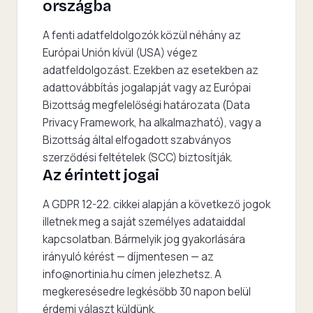
országba
A fenti adatfeldolgozók közül néhány az
Európai Unión kívül (USA) végez
adatfeldolgozást. Ezekben az esetekben az
adattovábbítás jogalapját vagy az Európai
Bizottság megfelelőségi határozata (Data
Privacy Framework, ha alkalmazható), vagy a
Bizottság által elfogadott szabványos
szerződési feltételek (SCC) biztosítják.
Az érintett jogai
A GDPR 12-22. cikkei alapján a következő jogok
illetnek meg a saját személyes adataiddal
kapcsolatban. Bármelyik jog gyakorlására
irányuló kérést — díjmentesen — az
info@nortinia.hu
címen jelezhetsz. A
megkeresésedre legkésőbb 30 napon belül
érdemi választ küldünk.