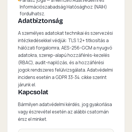
Panasz joga — a Nemzeti Adatvédelmi és
Információszabadság Hatósághoz (NAIH)
fordulhatsz.
Adatbiztonság
A személyes adatokat technikai és szervezési
intézkedésekkel védjük: TLS 1.2+ titkosítás a
hálózati forgalomra, AES-256-GCM a nyugvó
adatokra, szerep-alapú hozzáférés-kezelés
(RBAC), audit-naplózás, és a hozzáférési
jogok rendszeres felülvizsgálata. Adatvédelmi
incidens esetén a GDPR 33-34. cikke szerint
járunk el.
Kapcsolat
Bármilyen adatvédelmi kérdés, jog gyakorlása
vagy észrevétel esetén az alábbi csatornán
érsz el minket.