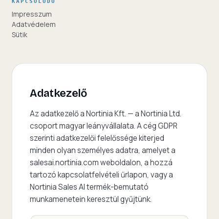
KAPCSOLÓDÓ
Impresszum
Adatvédelem
Sütik
Adatkezelő
Az adatkezelő a Nortinia Kft. — a Nortinia Ltd.
csoport magyar leányvállalata. A cég GDPR
szerinti adatkezelői felelőssége kiterjed
minden olyan személyes adatra, amelyet a
salesai.nortinia.com weboldalon, a hozzá
tartozó kapcsolatfelvételi űrlapon, vagy a
Nortinia Sales AI termék-bemutató
munkamenetein keresztül gyűjtünk.