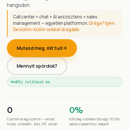
hangodon.
Call center + chat + AI asszisztens + sales
management — egyetlen platformon.
Drága? Igen.
De külön-külön sokkal drágább.
Mutasd meg, mit tud
Mennyit spórolok?
+
47
új találkozó ma
0
0%
Csatorna egyszerre — email,
Költség-csökkentés egy 10 fős
hívás, LinkedIn, Ads, PR, social
sales-csapathoz képest