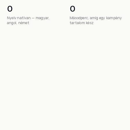
0
0
Nyelv natívan — magyar,
Másodperc, amíg egy kampány
angol, német
tartalom kész