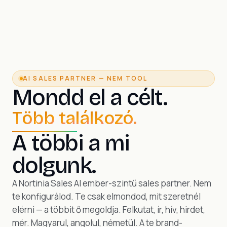
AI SALES PARTNER — NEM TOOL
Mondd el a célt.
T
ö
b
b
t
a
l
á
l
k
o
z
ó
.
A többi a mi
dolgunk.
A Nortinia Sales AI ember-szintű sales partner. Nem
te konfigurálod. Te csak elmondod, mit szeretnél
elérni — a többit ő megoldja. Felkutat, ír, hív, hirdet,
mér. Magyarul, angolul, németül. A te brand-